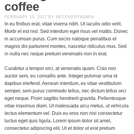
coffee
FEBRUARY 10, 2017
BY
RECOVERYADMIN
In eu finibus erat, vitae viverra nibh. Ut iaculis odio velit.
Morbi et est nisl. Sed interdum eget risus vel mattis. Donec
in accumsan purus. Cum sociis natoque penatibus et
magnis dis parturient montes, nascetur ridiculus mus. Sed
in nulla nec neque pretium venenatis non in erat.
Curabitur a tempor orci, at venenatis quam. Cras non
auctor sem, eu convallis ante. Integer pulvinar urna id
dapibus eleifend. Aenean interdum, ex vitae vestibulum
semper, sem purus commodo tellus, nec dictum tellus orci
eget neque. Proin sagittis hendrerit gravida. Pellentesque
vitae maximus diam. Ut malesuada arcu metus, ut vehicula
lectus elementum vel. Duis eu eros non nisl consectetur
luctus eget quis ligula. Lorem ipsum dolor sit amet,
consectetur adipiscing elit. Ut et dolor ut erat pretium